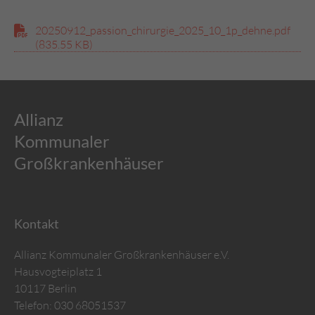
20250912_pas­si­on_chir­ur­gie_2025_10_1p_deh­ne.pdf
(835.55 KB)
Allianz
Kommunaler
Großkrankenhäuser
Kontakt
Allianz Kommunaler Großkrankenhäuser e.V.
Hausvogteiplatz 1
10117 Berlin
Telefon:
030 68051537