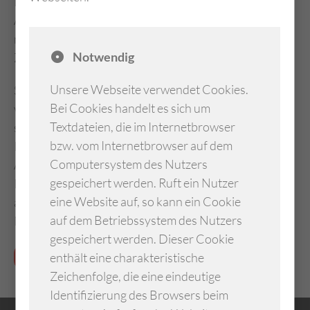
Dies ist die geschützte Plattform, auf der sich alle
AKG-Mitglieder austauschen können. Für den Zugriff
melden Sie sich bitte mit Ihren persönlichen
Notwendig
Zugangsdaten an.
Unsere Webseite verwendet Cookies.
Sofern Sie noch nicht über ein Benutzerkonto
Bei Cookies handelt es sich um
verfügen, können Sie sich hier
registrieren
.
Es gibt
Textdateien, die im Internetbrowser
sowohl für Mitglieder der AKG, als auch für
bzw. vom Internetbrowser auf dem
Presseunternehmen und für Interessenten zu den
Computersystem des Nutzers
Aktivitäten des AKG jeweils ein
gespeichert werden. Ruft ein Nutzer
Registrierungsformular. Interessenten können sich
eine Website auf, so kann ein Cookie
auf diesem Wege für unseren Presseverteiler oder
auf dem Betriebssystem des Nutzers
Newsletter anmelden.
gespeichert werden. Dieser Cookie
Zum Login
enthält eine charakteristische
Zeichenfolge, die eine eindeutige
Identifizierung des Browsers beim