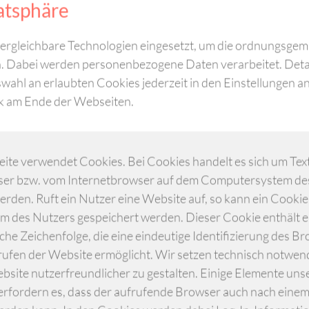
atsphäre
rgleichbare Technologien eingesetzt, um die ordnungsgemä
n. Dabei werden personenbezogene Daten verarbeitet. Detail
wahl an erlaubten Cookies jederzeit in den Einstellungen a
ntrolling
nk am Ende der Webseiten.
aler Großkrankenhäuser e. V. (AKG) beschäftigt sich mit
nd wirtschaftlichen Prozessen in kommunalen
te verwendet Cookies. Bei Cookies handelt es sich um Text
eises umfassen:
ser bzw. vom Internetbrowser auf dem Computersystem de
erden. Ruft ein Nutzer eine Website auf, so kann ein Cooki
ertung und Vergleich medizinischer und wirtschaftlicher
m des Nutzers gespeichert werden. Dieser Cookie enthält e
rbesserungspotenziale zu erkennen.
sche Zeichenfolge, die eine eindeutige Identifizierung des B
klung und Implementierung von Maßnahmen zur
ufen der Website ermöglicht. Wir setzen technisch notwend
nd Standards.
site nutzerfreundlicher zu gestalten. Einige Elemente uns
klinischen und administrativen Prozessen, um Effizienz
 erfordern es, dass der aufrufende Browser auch nach eine