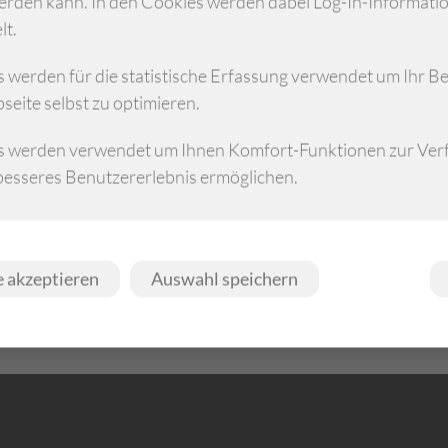
 werden kann. In den Cookies werden dabei Log-In-Informati
zialen und Implementierung von Strategien zur
lt.
istungsbereich.
serung der medizinischen Dokumentation und Kodierung,
 werden für die statistische Erfassung verwendet um Ihr B
ngen sicherzustellen.
seite selbst zu optimieren.
hführung von Schulungen und Workshops für Mitarbeiter,
s werden verwendet um Ihnen Komfort-Funktionen zur Verf
 zu vertiefen und auf dem neuesten Stand zu halten.
 besseres Benutzererlebnis ermöglichen.
uschs von Erfahrungen und Best Practices zwischen den
 mit externen Experten und Institutionen.
 Mitgliedskrankenhäuser der AKG dabei, ihre Leistungen sowo
 akzeptieren
Auswahl speichern
g sicherzustellen.