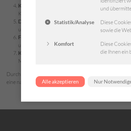
identifiziert
Kosteneffizienz:
Identifizierung von Einsparpoten
und übermitte
Kostenreduktion, durch Optimierungen im med. Le
Dokumentations- und Kodierungsqualität:
Verbes
Statistik/Analyse
Diese Cookies
um eine korrekte Abrechnung der erbrachten Leistu
sowie die Web
Fortbildung und Schulung:
Organisation und Durc
Komfort
Diese Cookie
um deren Kenntnisse im Bereich Medizincontrolling
die Ihnen ein
Kooperation und Austausch:
Förderung des Austa
Mitgliedskrankenhäusern sowie die Zusammenarbeit
Durch diese Tätigkeiten unterstützt der Arbeitskreis die
Alle akzeptieren
Nur Notwendige
eine nachhaltige und hochwertige Gesundheitsversorgun