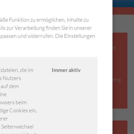
ße Funktion zu ermöglichen, Inhalte zu
s zur Verarbeitung finden Sie in unserer
npassen und widerrufen. Die Einstellungen
Vorsitzender des AKG Arbeitskreises
Medizincontrolling; Abteilungsleiter Controlling
Klinikum Nürnberg
Dr. Chris­toph Witt­mann
dateien, die im
Immer aktiv
s Nutzers
Prof.-Ernst-Nathan-Str. 1, 90419 Nürnberg
e auf dem
Tel.:
+499113983688
ine
Per E-Mail kontaktieren
rowsers beim
ige Cookies ein,
erer
m Seitenwechsel
Stv. Vorsitzender des AKG Arbeitskreises