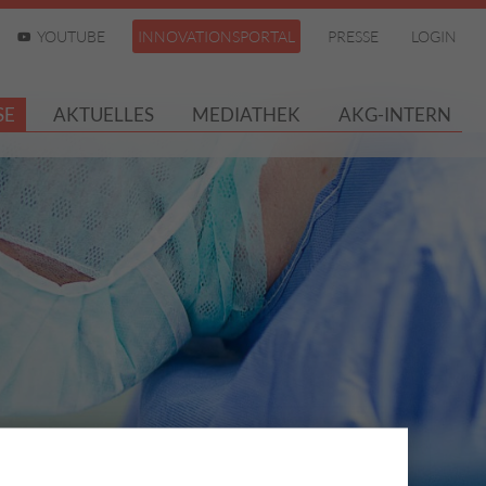
YOUTUBE
INNOVATIONSPORTAL
PRESSE
LOGIN
SE
AKTUELLES
MEDIATHEK
AKG-INTERN